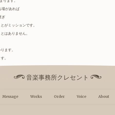
始まります。
る場があれば
繋ぎ
ことがミッションです。
ことはありません。
いります。
ます。
音楽事務所クレセント
Message
Works
Order
Voice
About