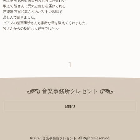
完全事前予約制 感染対策も特に充分行い
敢えて 皆さんに元気と癒しを届けられる
声楽家 宮尾和真さんのバリトン歌唱で
楽しんで頂きました。
ピアノの荒西凪沙さんも素敵な華を添えてくれました。
皆さんからの反応も大好評でした ♪♪
1
音楽事務所クレセント
MENU
©2026
音楽事務所クレセント
. All Rights Reserved.