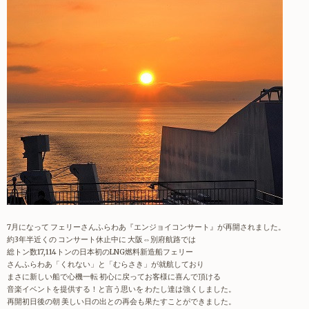
7月になって フェリーさんふらわあ『エンジョイコンサート』が再開されました。
約3年半近くの コンサート休止中に 大阪⇔別府航路では
総トン数17,114トンの日本初のLNG燃料新造船フェリー
さんふらわあ「くれない」と「むらさき」が就航しており
まさに新しい船で心機一転 初心に戻ってお客様に喜んで頂ける
音楽イベントを提供する！と言う思いを わたし達は強くしました。
再開初日後の朝 美しい日の出との再会も果たすことができました。