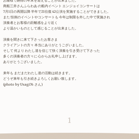
お蔭様で納得の年末を迎えることが出来ました。
商船三井さんふらわあ の船内イベント エンジョイコンサートは
7月1日の再開以降 半年で21往復 42公演を実施することができました。
また 恒例のイベントやコンサートも 今年は制限を外した中で実施され
演奏者とお客様の距離感をより近く
より温かいものとして感じることが出来ました。
演奏を聞きに来て下さったお客さま
クライアントの方々 本当にありがとうございました。
そして 何より わたし達を信じて快く演奏を引き受けて下さった
多くの演奏者の方々に 心からお礼申し上げます。
ありがとうございました。
来年も まだまだわたし達の活動は続きます。
どうぞ来年も引き続きよろしくお願い致します。
(photo by Usagi76 さん)
1