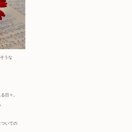
りそうな
れる日々。
も
についての