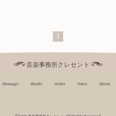
。
1
音楽事務所クレセント
Message
Works
Order
Voice
About