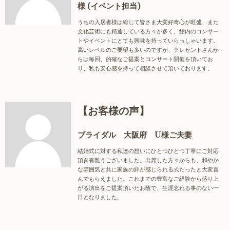
様 (イベント担当)
うちの入居者様は総じて皆さま大変好奇心が旺盛、また
文化芸術にも精通している方々が多く、館内のコンサー
トやイベントにとても興味を持っていらっしゃいます。
高いレベルのご要望も多いのですが、クレセントさんか
らは毎回、的確なご提案とコンサート開催を頂いてお
り、私も安心感を持って相談させて頂いております。
【お客様の声】
ブライダル 大阪府 U様ご夫妻
結婚式に対する私達の想いにひとつひとつ丁寧にご対応
頂き有難うございました。出席した方々からも、和やか
な雰囲気と共に家族の絆が感じられる式だったと大変喜
んでもらえました。これまでの豊富なご経験から盛り上
がる演出をご提案頂いたお蔭で、生涯忘れる事のない一
日となりました。