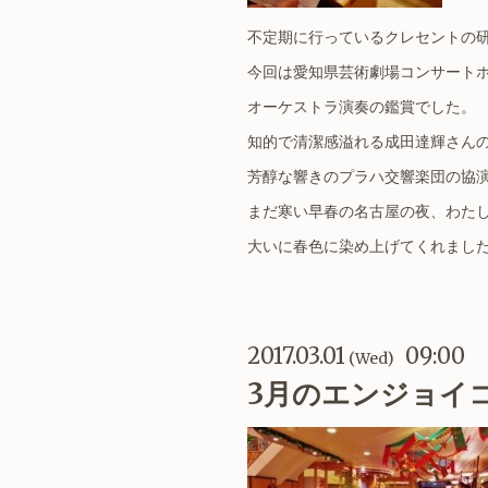
不定期に行っているクレセントの
今回は愛知県芸術劇場コンサート
オーケストラ演奏の鑑賞でした。
知的で清潔感溢れる成田達輝さん
芳醇な響きのプラハ交響楽団の協
まだ寒い早春の名古屋の夜、わた
大いに春色に染め上げてくれまし
2017.03.01
09:00
(Wed)
3月のエンジョイ