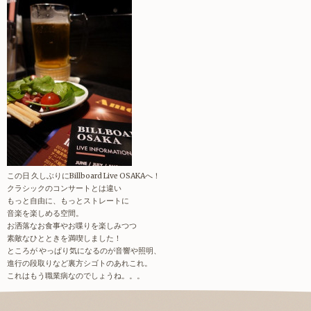
この日 久しぶりにBillboard Live OSAKAへ！
クラシックのコンサートとは違い
もっと自由に、もっとストレートに
音楽を楽しめる空間。
お洒落なお食事やお喋りを楽しみつつ
素敵なひとときを満喫しました！
ところが やっぱり気になるのが音響や照明、
進行の段取りなど裏方シゴトのあれこれ。
これはもう職業病なのでしょうね。。。