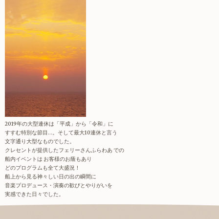
2019年の大型連休は「平成」から「令和」に
すすむ特別な節目…。そして最大10連休と言う
文字通り大型なものでした。
クレセントが提供したフェリーさんふらわあ での
船内イベントは お客様のお蔭もあり
どのプログラムも全て大盛況！
船上から見る神々しい日の出の瞬間に
音楽プロデュース・演奏の歓びとやりがいを
実感できた日々でした。